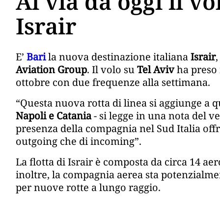
Al via da oggi il vo
Israir
E’
Bari
la nuova destinazione italiana
Israir
Aviation Group
. Il volo su
Tel Aviv
ha preso i
ottobre con due frequenze alla settimana.
“Questa nuova rotta di linea si aggiunge a q
Napoli e Catania
- si legge in una nota del ve
presenza della compagnia nel Sud Italia off
outgoing che di incoming”.
La flotta di Israir è composta da circa 14 ae
inoltre, la compagnia aerea sta potenzial
per nuove rotte a lungo raggio.