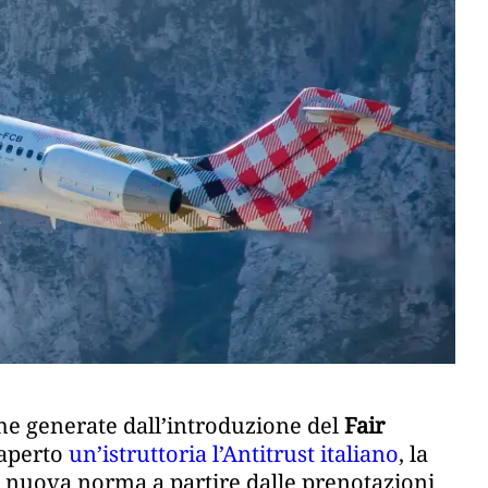
he generate dall’introduzione del
Fair
 aperto
un’istruttoria l’Antitrust italiano
, la
a nuova norma a partire dalle prenotazioni