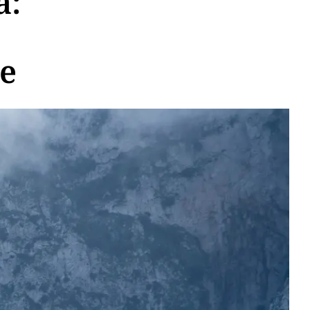
a:
se