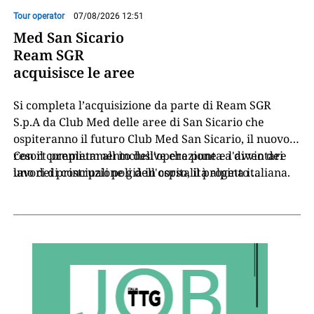
Tour operator
07/08/2026 12:51
Med San Sicario
Ream SGR
acquisisce le aree
Si completa l’acquisizione da parte di Ream SGR
S.p.A da Club Med delle aree di San Sicario che
ospiteranno il futuro Club Med San Sicario, il nuovo
resort premium all inclusive che punta a diventare
Con il completamento dell'operazione e l'avvio dei
uno dei principali poli dell'ospitalità alpina italiana.
lavori di costruzione già in corso, il progetto
...