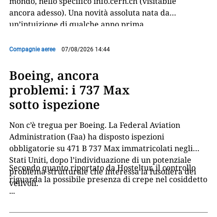
mondo, nello specifico info.cern.ch (visitabile
ancora adesso). Una novità assoluta nata da
un’intuizione di qualche anno prima
dell’informatico Tim Berners-Lee
...
Compagnie aeree
07/08/2026 14:44
Boeing, ancora
problemi: i 737 Max
sotto ispezione
Non c’è tregua per Boeing. La Federal Aviation
Administration (Faa) ha disposto ispezioni
obbligatorie su 471 B 737 Max immatricolati negli
Stati Uniti, dopo l’individuazione di un potenziale
Secondo quanto riportato da Hosteltur, il controllo
problema strutturale che interessa la fusoliera dei
riguarda la possibile presenza di crepe nel cosiddetto
velivoli.
...