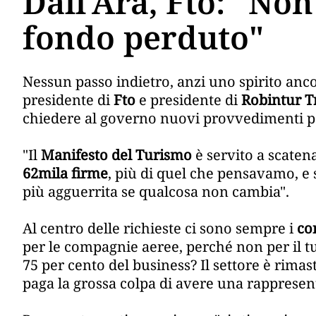
Dall'Ara, Fto: "No
fondo perduto"
Nessun passo indietro, anzi uno spirito anc
presidente di
Fto
e presidente di
Robintur T
chiedere al governo nuovi provvedimenti pe
"Il
Manifesto del Turismo
è servito a scatena
62mila firme
, più di quel che pensavamo, e
più agguerrita se qualcosa non cambia".
Al centro delle richieste ci sono sempre i
co
per le compagnie aeree, perché non per il t
75 per cento del business? Il settore è rimast
paga la grossa colpa di avere una rappresen