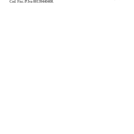
Cod. Fisc./P.Iva 00139440408.