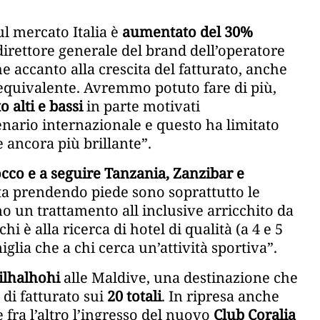
ul mercato Italia è
aumentato del 30%
direttore generale del brand dell’operatore
e accanto alla crescita del fatturato, anche
 equivalente. Avremmo potuto fare di più,
 alti e bassi
in parte motivati
cenario internazionale e questo ha limitato
ancora più brillante”.
cco e a seguire Tanzania, Zanzibar e
sta prendendo piede sono soprattutto le
no un trattamento all inclusive arricchito da
chi è alla ricerca di hotel di qualità (a 4 e 5
iglia che a chi cerca un’attività sportiva”.
Filhalhohi
alle Maldive, una destinazione che
 di fatturato sui
20 totali
. In ripresa anche
e fra l’altro l’ingresso del nuovo
Club Coralia