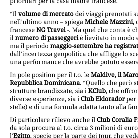
prioritari per la casa madre francese.
“Il
volume di mercato
dei viaggi prenotati s
nell’ultimo anno – spiega
Michele Mazzini
,
francese
NG Travel
-. Ma quel che conta è ch
il
numero di passeggeri
è lievitato in modo
ma il periodo
maggio-settembre ha registrato
dall’incertezza geopolitica che affligge lo s
una performance che avrebbe potuto essere 
In pole position per il t.o. le
Maldive, il Maro
Repubblica Dominicana
. “Quello che però 
strutture brandizzate, sia i
KClub
, che offro
diverse esperienze, sia i
Club Eldorador
per 
stelle) e di una formula adatta tanto alla fam
Di particolare rilievo anche il
Club Coralia 
da sola procura al t.o. circa 3 milioni di euro
l’
Egitto
, specie per la parte dei tour, che ved