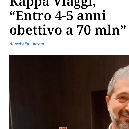
Kappa Viaggi,
“Entro 4-5 anni
obettivo a 70 mln”
di Isabella Cattoni