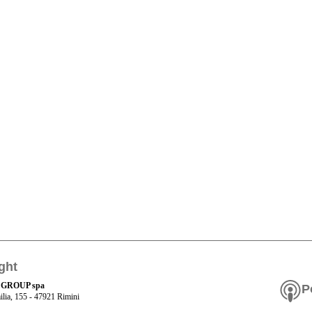
ght
 GROUP spa
P
ilia, 155 - 47921 Rimini