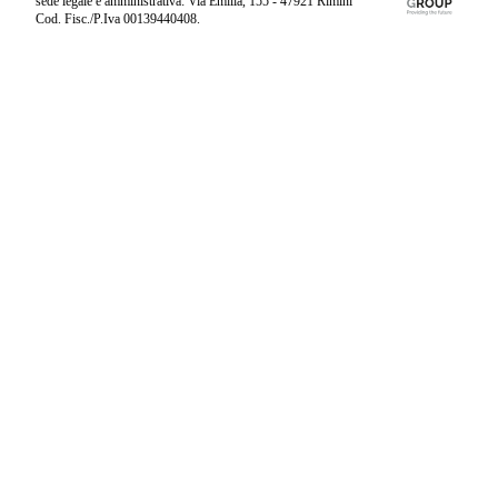
sede legale e amministrativa: Via Emilia, 155 - 47921 Rimini
Cod. Fisc./P.Iva 00139440408.